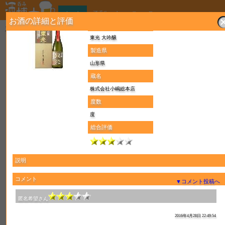
ホーム
酒呑Search
ニュース
お酒の詳細と評価
銘柄（名称）
ここはお酒の総合コミュニティで、酒呑み博士はお酒の銘柄辞典です。お酒の評価や登録ができ
す！
東光 大吟醸
1ヶ月のトップ10
製造県
海童
山形県
焼酎(芋焼酎)
蔵名
株式会社小嶋総本店
2
総コメント数:
第 1 位
度数
度
最近の評価・コメント
総合評価
海童
焼酎(芋焼酎)
説明
及川さん
酒のやまやですすめられてのみました
今までののん
コメント
▼コメント投稿へ
3Mにまけない美味しさです
だと思います
匿名希望さん
2026年7月18日
2016年4月28日 22:49:54