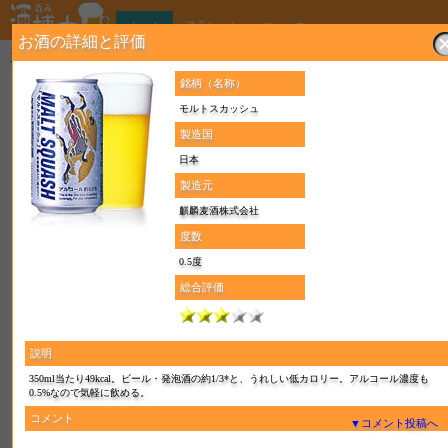
ホーム
酒呑Search
ニュース
お酒の詳細と評価
ここはお酒の総合コミュニティで、酒呑み博士はお酒の銘柄辞典です。お酒の評価や登録ができ
す！
銘柄（名称）
1ヶ月のトップ10
モルトスカッシュ
海童
製造国
焼酎(芋焼酎)
日本
2
総コメント数:
製造元
第 1 位
麒麟麦酒株式会社
度数
最近の評価・コメント
0.5度
海童
総合評価
焼酎(芋焼酎)
及川さん
酒のやまやですすめられてのみました
今までののん
説明
3Mにまけない美味しさです
だと思います
350ml当たり49kcal。ビール・発泡酒の約1/3*と、うれしい低カロリー。アルコール濃度も
0.5%なので気軽に飲める。
2026年7月18日
コメント
▼コメント投稿へ