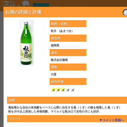
ホーム
酒呑Search
ニュース
お酒の詳細と評価
ここはお酒の総合コミュニティで、酒呑み博士はお酒の銘柄辞典です。お酒の評価や登録ができ
す！
銘柄（名称）
1ヶ月のトップ10
秋月 (あきづき)
海童
製造県
焼酎(芋焼酎)
福岡県
2
総コメント数:
蔵名
第 1 位
株式会社篠崎
度数
最近の評価・コメント
25度
海童
総合評価
焼酎(芋焼酎)
及川さん
酒のやまやですすめられてのみました
今までののん
説明
3Mにまけない美味しさです
だと思います
風味豊かな自社の米焼酎をベースに山野に自生する葛（くず）の根を精製した葛（くず）
粉を20％以上添加した本格焼酎。マイルドな飲み口で女性の方にも好評。
2026年7月18日
コメント
▼コメント投稿へ